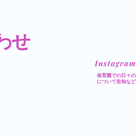
わせ
​Instagram
​保育園での日々
について告知など