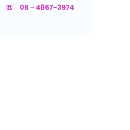
☏ 06－4867-3974
​Instagram
​保育園での日々の保育内容やイベント
などについて告知などをしています。
Instagram
​お問い合わせ