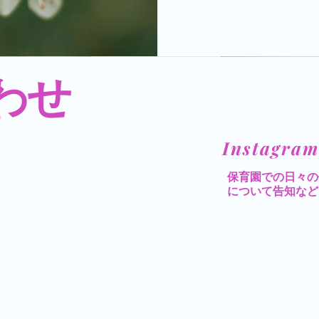
わせ
​Instagram
​保育園での日々
について告知など