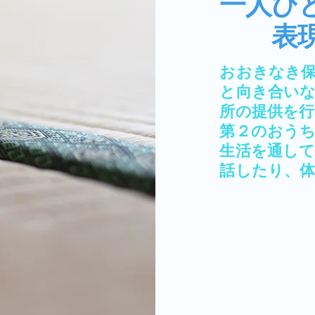
一人ひ
表現
​おおきなき
と向き合い
所の提供を
第２のおう
生活を通し
話したり、