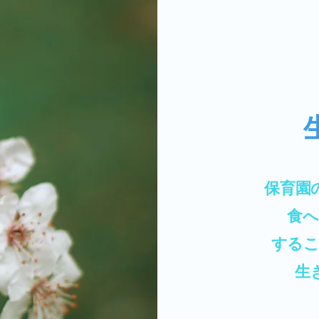
保育園
​食
するこ
​