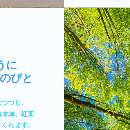
うに
びと
はつつじ、
金木犀、紅葉
てくれます。